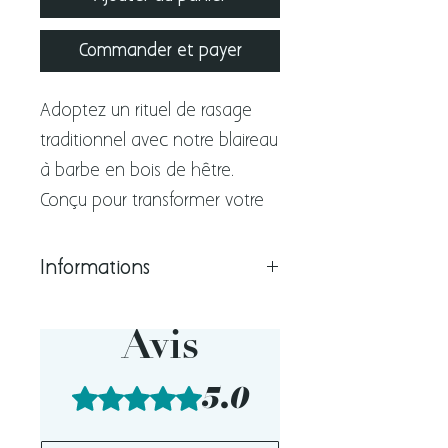
Commander et payer
Adoptez un rituel de rasage
traditionnel avec notre blaireau
à barbe en bois de hêtre.
Conçu pour transformer votre
routine en un véritable
moment de soin, il permet
Informations
d’obtenir une mousse
Composition
onctueuse et une application
Manche en bois de hêtre
Avis
homogène de votre savon de
Poils en nylon
rasage.
5.0
Noté 5 sur 5.
A savoir :
Son manche en bois de hêtre
Fibres en nylon conçues
assure une prise en main