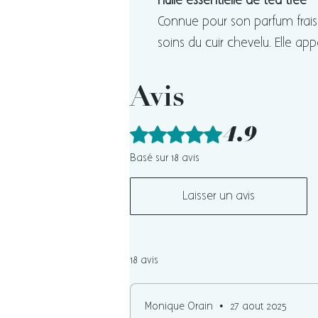
Huile essentielle de tea tree
Connue pour son parfum frais et
soins du cuir chevelu. Elle 
Avis
4.9
Noté 4,9 sur 5.
Basé sur 18 avis
Laisser un avis
18 avis
Monique Orain
•
27 août 2025