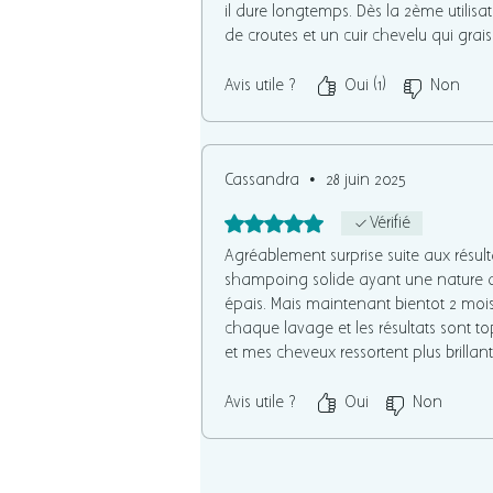
il dure longtemps. Dès la 2ème utilis
de croûtes et un cuir chevelu qui grais
réduire donc la fréquence de lavage. 
est parfait. Merci !
Avis utile ?
Oui (1)
Non
Cassandra
•
28 juin 2025
Noté 5 sur 5.
Vérifié
Agréablement surprise suite aux résulta
shampoing solide ayant une nature d
épais. Mais maintenant bientôt 2 mois q
chaque lavage et les résultats sont t
et mes cheveux ressortent plus brillant
Merci beaucoup, je vous le recomman
Avis utile ?
Oui
Non