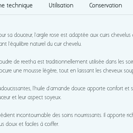
capilla
he technique
Utilisation
Conservation
tree c
ses not
r sa douceur, l’argile rose est adaptée aux cuirs chevelus d
Facile 
t l’équilibre naturel du cuir chevelu.
shampo
parfai
udre de reetha est traditionnellement utilisée dans les soins 
capilla
cure une mousse légère, tout en laissant les cheveux soup
adoucissantes, l’huile d’amande douce apporte confort et s
uceur et leur aspect soyeux.
rédient incontournable des soins nourrissants. Il apporte ric
s doux et faciles à coiffer.