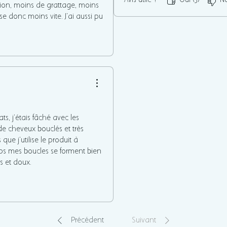
ation, moins de grattage, moins
se donc moins vite. J'ai aussi pu
Franchement, rien à redire, tout
ts, j'étais fâché avec les
e cheveux bouclés et très
ue j'utilise le produit à
ops mes boucles se forment bien
s et doux.
de fortement ^^
Précédent
Suivant