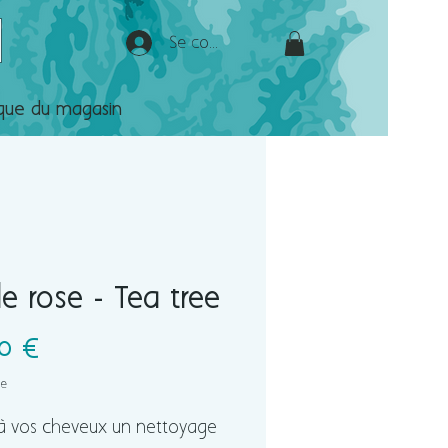
Se connecter
ique du magasin
le rose - Tea tree
Prix
0 €
se
 à vos cheveux un nettoyage