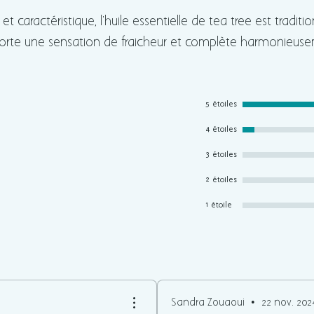
 caractéristique, l’huile essentielle de tea tree est traditi
apporte une sensation de fraîcheur et complète harmonieus
5 étoiles
4 étoiles
3 étoiles
2 étoiles
1 étoile
Sandra Zouaoui
•
22 nov. 202