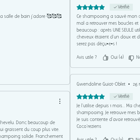
Noté 5 sur 5.
Vérifié
alle de bain j'adore 🥰🥰🥰
Ce shampooing a sauvé mon cu
mal a retrouver mes boucles et
beaucoup : après UNE SEULE util
cheveux étaient d'un doux et d'u
serez pas déçu•e•s !
Avis utile ?
Oui (4)
N
Gwendoline Guiot-Oblet
•
26 
Noté 5 sur 5.
Vérifié
Je l'utilise depuis 1 mois... Ma
shampooing. Je retrouve mes bo
Je suis contente d'avoir retrou
r chevelu. Donc beaucoup de
Coco'reziens
i graissent du coup plus vite.
 un shampoing solide. Franchement
Avis utile ?
Oui (3)
N