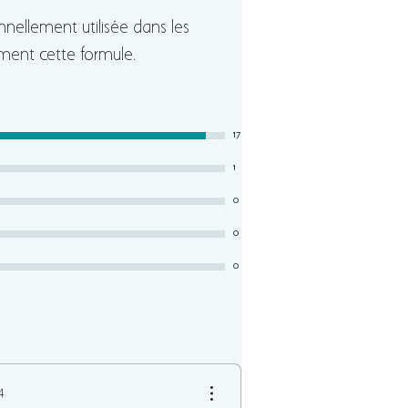
onnellement utilisée dans les
ement cette formule.
17
1
0
0
0
4