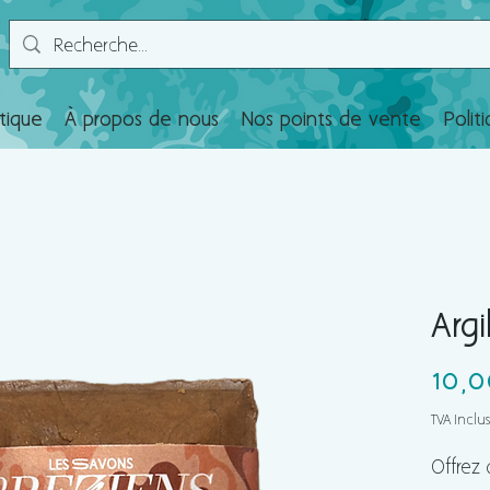
tique
À propos de nous
Nos points de vente
Polit
Argi
10,0
TVA Inclu
Offrez