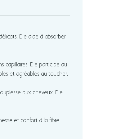
ire. L’huile essentielle de tea
omplète cette formule avec
es fraîches et végétales.
élicats. Elle aide à absorber
à utiliser et économique, ce
ing solide s’intègre
tement dans une routine
capillaires. Elle participe au
ire plus responsable.
les et agréables au toucher.
ouplesse aux cheveux. Elle
hesse et confort à la fibre