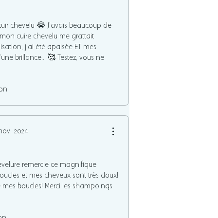
ir chevelu 😭 J'avais beaucoup de
 mon cuire chevelu me grattait
isation, j'ai été apaisée ET mes
ne brillance... 🥰 Testez, vous ne
on
nov. 2024
 chevelure remercie ce magnifique
ucles et mes cheveux sont très doux!
vé mes boucles! Merci les shampoings
on