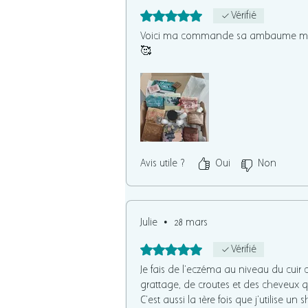
Noté 5 sur 5.
Vérifié
Voici ma commande sa ambaume ma s
🥰
Avis utile ?
Oui
Non
Julie
•
28 mars
Noté 5 sur 5.
Vérifié
Je fais de l'eczéma au niveau du cui
grattage, de croûtes et des cheveux qu
C'est aussi la 1ère fois que j'utilise