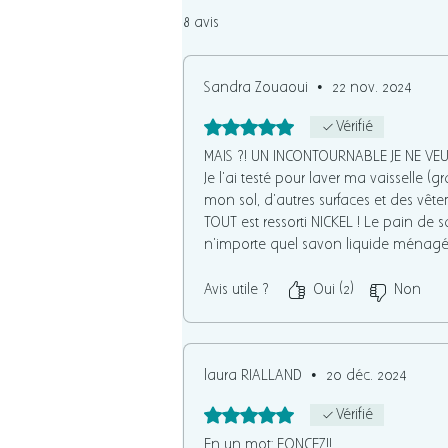
8 avis
Sandra Zouaoui
•
22 nov. 2024
Noté 5 sur 5.
Vérifié
MAIS ?! UN INCONTOURNABLE JE NE VEUX
Je l'ai testé pour laver ma vaisselle (
mon sol, d'autres surfaces et des vête
TOUT est ressorti NICKEL ! Le pain de
n'importe quel savon liquide ménagé 
multitâches ! Ce produit est FANTASTIQ
Avis utile ?
Oui (2)
Non
laura RIALLAND
•
20 déc. 2024
Noté 5 sur 5.
Vérifié
En un mot: FONCEZ!!