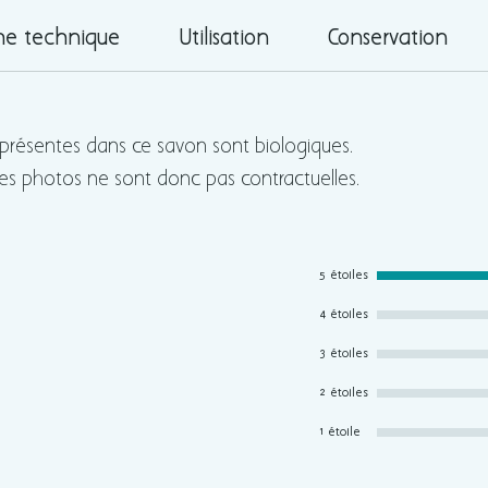
main
he technique
Utilisation
Conservation
Cend
pour
natu
s présentes dans ce savon sont biologiques.
Polyval
es photos ne sont donc pas contractuelles.
entreti
respon
5 étoiles
4 étoiles
3 étoiles
2 étoiles
1 étoile