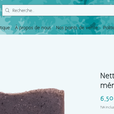
tique
À propos de nous
Nos points de vente
Polit
Net
mén
6,50
TVA Inclu