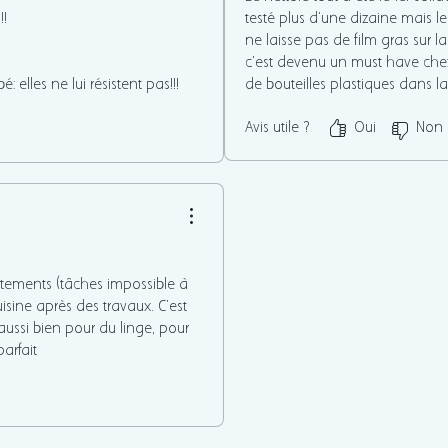
!!
testé plus d’une dizaine mais le n
ne laisse pas de film gras sur la
c’est devenu un must have che
 elles ne lui résistent pas!!!
de bouteilles plastiques dans la
e ne lui résiste pas non plus!!!
Avis utile ?
Oui
Non
tements (tâches impossible à
uisine après des travaux. C'est
 aussi bien pour du linge, pour
parfait