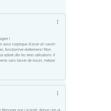
gers !
is aussi sceptique d'avoir un savon
es, fonctionner réellement ! Mon
ai adoré dès les 1ères utilisations. Il
nts sans laisser de traces, nettoie
 et la vaisselle sans laisser de fini
adopté au grand dam de mes produits
de Menager que j’ai testé, depuis j’en ai