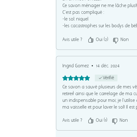
Ce savon ménager ne me lâche plus!!
C’est pas compliqué :
-le sol: niquel
-les cacastrophes sur les bodys de bébé:
-la betterave sur le pyjama de bébé: ell
Avis utile ?
Oui (2)
Non
Ingrid Gomez
•
14 déc. 2024
Noté 5 sur 5.
Vérifié
Ce savon a sauvé plusieurs de mes vê
retirer) ainsi que le carrelage de ma c
un indispensable pour moi; je l'utilise
ma vaisselle et pour laver le sol! Il est 
Avis utile ?
Oui (1)
Non