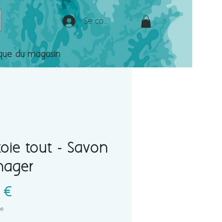
Se connecter
ique du magasin
toie tout - Savon
ager
Prix
 €
se