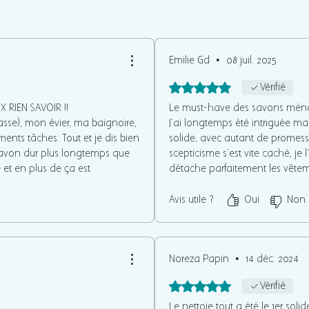
Emilie Gd
•
08 juil. 2025
Noté 5 sur 5.
Vérifié
 RIEN SAVOIR !!
Le must-have des savons ména
grasse), mon évier, ma baignoire,
J'ai longtemps été intriguée ma
ments tâches. Tout et je dis bien
solide, avec autant de promess
 savon dur plus longtemps que
scepticisme s'est vite caché, je l'
et en plus de ça est
détache parfaitement les vêteme
UE ! 👀
parfaitement les plans de travail
gras etc. Bref, il est plus qu'
Avis utile ?
Oui
Non
ménagers industriels.
Noreza Papin
•
14 déc. 2024
Noté 5 sur 5.
Vérifié
Le nettoie tout a été le 1er soli